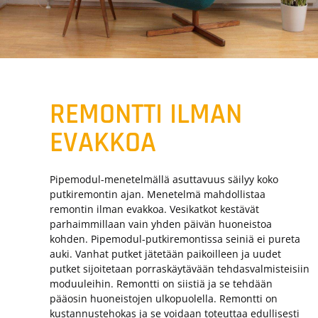
REMONTTI ILMAN
EVAKKOA
Pipemodul-menetelmällä asuttavuus säilyy koko
putkiremontin ajan. Menetelmä mahdollistaa
remontin ilman evakkoa. Vesikatkot kestävät
parhaimmillaan vain yhden päivän huoneistoa
kohden. Pipemodul-putkiremontissa seiniä ei pureta
auki. Vanhat putket jätetään paikoilleen ja uudet
putket sijoitetaan porraskäytävään tehdasvalmisteisiin
moduuleihin. Remontti on siistiä ja se tehdään
pääosin huoneistojen ulkopuolella. Remontti on
kustannustehokas ja se voidaan toteuttaa edullisesti