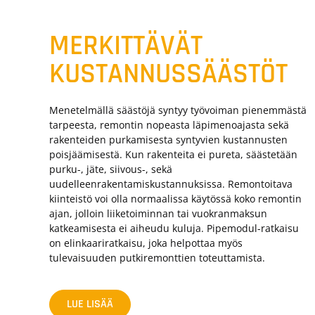
MERKITTÄVÄT
KUSTANNUSSÄÄSTÖT
Menetelmällä säästöjä syntyy työvoiman pienemmästä
tarpeesta, remontin nopeasta läpimenoajasta sekä
rakenteiden purkamisesta syntyvien kustannusten
poisjäämisestä. Kun rakenteita ei pureta, säästetään
purku-, jäte, siivous-, sekä
uudelleenrakentamiskustannuksissa. Remontoitava
kiinteistö voi olla normaalissa käytössä koko remontin
ajan, jolloin liiketoiminnan tai vuokranmaksun
katkeamisesta ei aiheudu kuluja. Pipemodul-ratkaisu
on elinkaariratkaisu, joka helpottaa myös
tulevaisuuden putkiremonttien toteuttamista.
LUE LISÄÄ