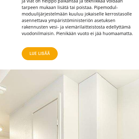
ja viat on helppo paikantaa ja tekniikkaa voidaan
tarpeen mukaan lisätä tai poistaa. Pipemodul-
moduulijärjestelmään kuuluu jokaiselle kerrostasolle
asennettava ympäristöministeriön asetuksen
rakennusten vesi- ja viemärilaitteistosta edellyttämä
vuodonilmaisin. Pienikään vuoto ei jää huomaamatta.
LUE LISÄÄ