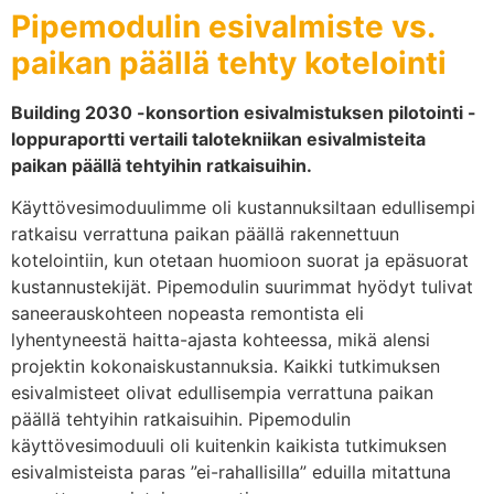
Pipemodulin esivalmiste vs.
paikan päällä tehty kotelointi
Building 2030 -konsortion esivalmistuksen pilotointi -
loppuraportti vertaili talotekniikan esivalmisteita
paikan päällä tehtyihin ratkaisuihin.
Käyttövesimoduulimme oli kustannuksiltaan edullisempi
ratkaisu verrattuna paikan päällä rakennettuun
kotelointiin, kun otetaan huomioon suorat ja epäsuorat
kustannustekijät. Pipemodulin suurimmat hyödyt tulivat
saneerauskohteen nopeasta remontista eli
lyhentyneestä haitta-ajasta kohteessa, mikä alensi
projektin kokonaiskustannuksia. Kaikki tutkimuksen
esivalmisteet olivat edullisempia verrattuna paikan
päällä tehtyihin ratkaisuihin. Pipemodulin
käyttövesimoduuli oli kuitenkin kaikista tutkimuksen
esivalmisteista paras ”ei-rahallisilla” eduilla mitattuna