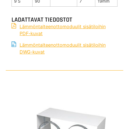
9 S
90
7
19mm
LADATTAVAT TIEDOSTOT
Lämmöntalteenottomoduulit sisätiloihin
PDF-kuvat
Lämmöntalteenottomoduulit sisätiloihin
DWG-kuvat