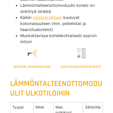
Lämmöntalteenottomoduulin kotelo on
sinkittyä terästä
Kaikki
oheistarvikkeet
kuuluvat
kokonaisuuteen (mm. peitelistat ja
haaroituskotelot)
Muokattavissa kohdekohtaisesti sopivin
mitoin
KESTÄVÄ JAUHEMAALAUS
ULKO-OLOSUHTEIDEN KESTO
LÄMMÖNTALTEENOTTOMODU
ULIT ULKOTILOIHIN
Tyyppi
Mitat
Max.
Sähkötila
putkikoot