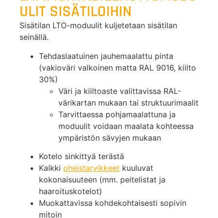
ULIT SISÄTILOIHIN
Sisätilan LTO-moduulit kuljetetaan sisätilan
seinällä.
Tehdaslaatuinen jauhemaalattu pinta
(vakioväri valkoinen matta RAL 9016, kiilto
30%)
Väri ja kiiltoaste valittavissa RAL-
värikartan mukaan tai struktuurimaalit
Tarvittaessa pohjamaalattuna ja
moduulit voidaan maalata kohteessa
ympäristön sävyjen mukaan
Kotelo sinkittyä terästä
Kaikki
oheistarvikkeet
kuuluvat
kokonaisuuteen (mm. peitelistat ja
haaroituskotelot)
Muokattavissa kohdekohtaisesti sopivin
mitoin