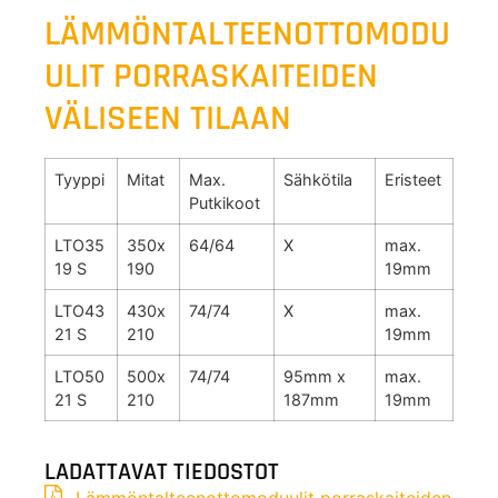
LÄMMÖNTALTEENOTTOMODU
ULIT PORRASKAITEIDEN
VÄLISEEN TILAAN
Tyyppi
Mitat
Max.
Sähkötila
Eristeet
Putkikoot
LTO35
350x
64/64
X
max.
19 S
190
19mm
LTO43
430x
74/74
X
max.
21 S
210
19mm
LTO50
500x
74/74
95mm x
max.
21 S
210
187mm
19mm
LADATTAVAT TIEDOSTOT