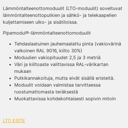
Lämmöntalteenottomoduulit (LTO-moduulit) soveltuvat
lämmöntalteenottoputkien ja sähkö- ja telekaapelien
kuljettamiseen ulko- ja sisätiloissa.
Pipemodul®-lämmöntalteenottomoduulit
Tehdaslaatuinen jauhemaalattu pinta (vakiovärinä
valkoinen RAL 9016, kiilto 30%)
Moduulien vakiopituudet 2,5 ja 3 metriä
Väri ja kiiltoaste valittavissa RAL-värikartan
mukaan
Putkikannakoituja, mutta eivät sisällä eristeitä.
Moduulit voidaan valmistaa tarvittaessa
ruostumattomasta teräksestä
Muokattavissa kohdekohtaisesti sopivin mitoin
LTO ESITE