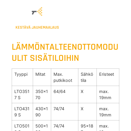
KESTÄVÄ JAUHEMAALAUS
LÄMMÖNTALTEENOTTOMODU
ULIT SISÄTILOIHIN
Tyyppi
Mitat
Max.
Sähkö
Eristeet
putkikoot
tila
LTO351
350x1
64/64
X
max.
7 S
70
19mm
LTO431
430x1
74/74
X
max.
9 S
90
19mm
LTO501
500x1
74/74
95x18
max.